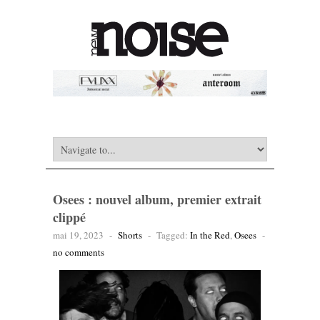
Osees : nouvel album, premier extrait
clippé
mai 19, 2023
-
Shorts
-
Tagged:
In the Red
,
Osees
-
no comments