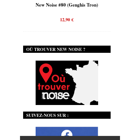
is)
New Noise #80 (Genghis Tron)
New No
12,90
€
OÙ TROUVER NEW NOISE ?
SUIVEZ-NOUS SUR :