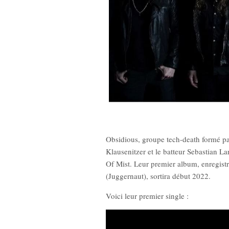
enghis Tron)
New Noise #80 (Quicksand)
Obsidious, groupe tech-death formé par 
Klausenitzer et le batteur Sebastian La
€
12,90
€
Of Mist. Leur premier album, enregistr
(Juggernaut), sortira début 2022.
Voici leur premier single :