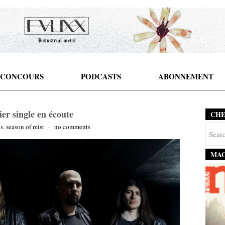
CONCOURS
PODCASTS
ABONNEMENT
er single en écoute
CH
s
,
season of mist
-
no comments
MAG