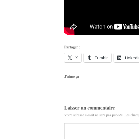
Partager :
X
Tumblr
LinkedI
J’aime ça :
Laisser un commentaire
Votre adresse e-mail ne sera pas publiée.
Les champ