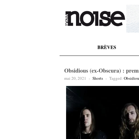
BRÈVES
Obsidious (ex-Obscura) : premi
mai 20, 2021
-
Shorts
-
Tagged:
Obsidiou