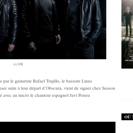
(c) DR
New Noise #79 (Failure)
New Noise #79 (Neurosi
par le guitariste Rafael Trujillo, le bassiste Linus
nser suite à leur départ d’Obscura, vient de signer chez Season
12,90
€
12,90
€
é avec au micro le chanteur espagnol Javi Perera
OÙ 