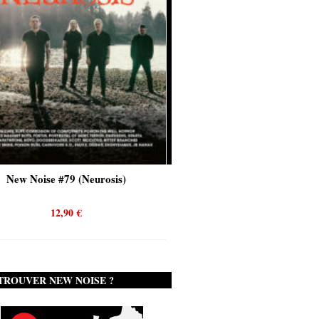
s)
New Noise #80 (Genghis Tron)
12,90
€
TROUVER NEW NOISE ?