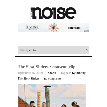
The Slow Sliders : nouveau clip
septembre 28, 2020
-
Shorts
-
Tagged:
Kythibong
,
The Slow Sliders
-
no comments