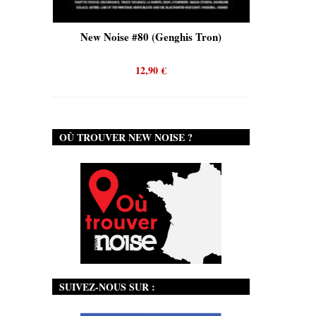
is)
New Noise #80 (Genghis Tron)
New No
12,90
€
OÙ TROUVER NEW NOISE ?
SUIVEZ-NOUS SUR :