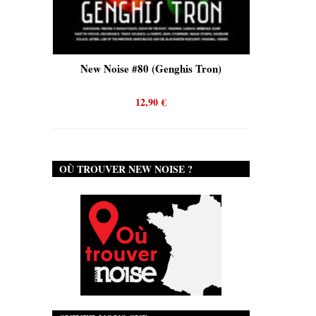
is)
New Noise #80 (Genghis Tron)
New No
12,90
€
OÙ TROUVER NEW NOISE ?