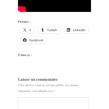
Partager :
X
Tumblr
LinkedIn
Facebook
J’aime ça :
Laisser un commentaire
Votre adresse e-mail ne sera pas publiée.
Les champs
obligatoires sont indiqués avec
*