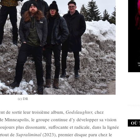
New Noise #79 (Neurosis)
New Noise #80 (Ge
12,90
€
12,90
€
(c) DR
t de sortir leur troisième album,
Godslaughter,
chez
de Minneapolis, le groupe continue d’y développer sa vision
OÙ 
ujours plus dissonante, suffocante et radicale, dans la lignée
rtout de
Supraliminal
(2023), premier disque paru chez le