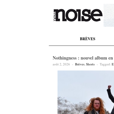
BRÈVES
Nothingness : nouvel album en
août 2, 2026
-
Brèves
,
Shorts
-
Tagged:
E