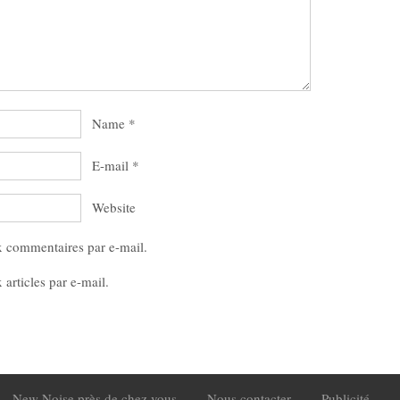
Name
*
E-mail
*
Website
x commentaires par e-mail.
articles par e-mail.
New Noise près de chez vous
Nous contacter
Publicité