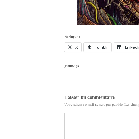
Partager :
X
Tumblr
LinkedI
J’aime ça :
Laisser un commentaire
Votre adresse e-mail ne sera pas publiée.
Les champ