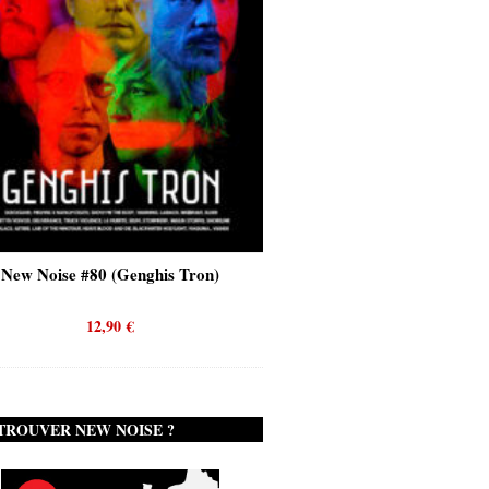
nghis Tron)
New Noise #80 (Quicksand)
12,90
€
TROUVER NEW NOISE ?