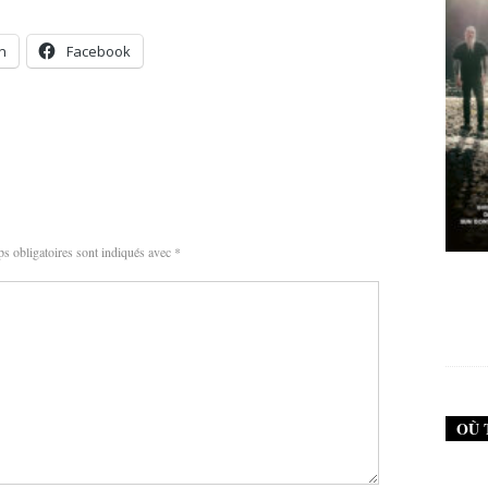
n
Facebook
s obligatoires sont indiqués avec
*
New Noise #79 (Failure)
New Noise #79 (
12,90
€
12,90
€
OÙ 