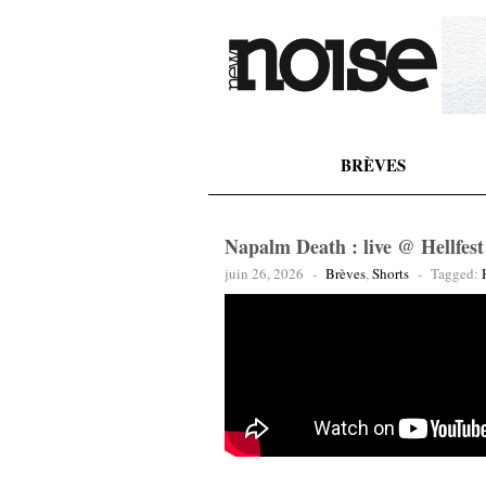
BRÈVES
Napalm Death : live @ Hellfest
juin 26, 2026
-
Brèves
,
Shorts
-
Tagged: