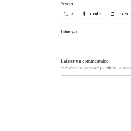
Partager :
X
Tumblr
LinkedI
J’aime ça :
Laisser un commentaire
Votre adresse e-mail ne sera pas publiée.
Les champ
 #80 (Genghis Tron)
New Noise #80 (Quicksand)
12,90
€
12,90
€