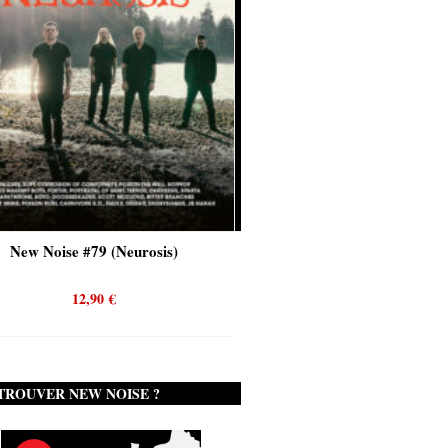
Neurosis)
New Noise #80 (Genghis Tron)
12,90
€
TROUVER NEW NOISE ?