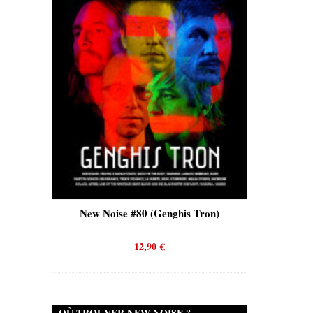
is)
New Noise #80 (Genghis Tron)
New No
12,90
€
OÙ TROUVER NEW NOISE ?