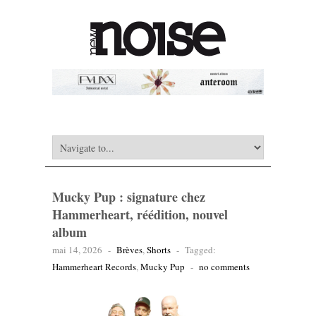
Mucky Pup : signature chez
Hammerheart, réédition, nouvel
album
mai 14, 2026
-
Brèves
,
Shorts
-
Tagged:
Hammerheart Records
,
Mucky Pup
-
no comments