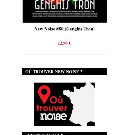
is)
New Noise #80 (Genghis Tron)
New No
12,90
€
OÙ TROUVER NEW NOISE ?