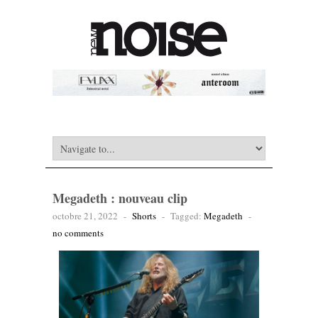
Megadeth : nouveau clip
octobre 21, 2022
-
Shorts
-
Tagged:
Megadeth
-
no comments