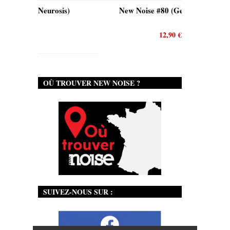
is)
New Noise #80 (Genghis Tron)
12,90
€
OÙ TROUVER NEW NOISE ?
SUIVEZ-NOUS SUR :