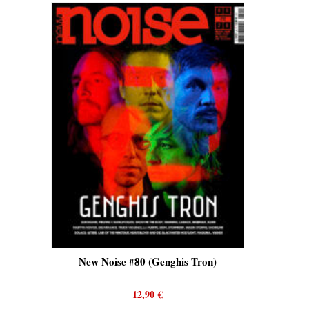
New Noise #80 (Genghis Tron)
New Noise #80 
12,90
€
12,9