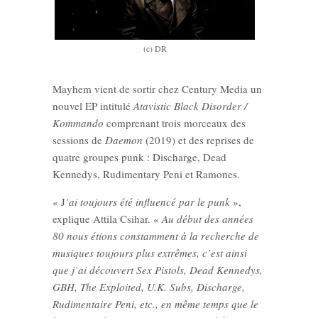
(c) DR
Mayhem vient de sortir chez Century Media un
nouvel EP intitulé
Atavistic Black Disorder /
Kommando
comprenant trois morceaux des
sessions de
Daemon
(2019) et des reprises de
quatre groupes punk : Discharge, Dead
Kennedys, Rudimentary Peni et Ramones.
« J
’ai toujours été influencé par le punk
»,
explique Attila Csihar. «
Au début des années
80 nous étions constamment à la recherche de
musiques toujours plus extrêmes, c’est ainsi
que j’ai découvert Sex Pistols, Dead Kennedys,
GBH, The Exploited, U.K. Subs, Discharge,
Rudimentaire Peni, etc., en même temps que le