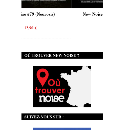
se #79 (Neurosis)
New Noise #80 (Genghis Tron)
12,90
€
12,90
€
OÙ TROUVER NEW NOISE ?
SUIVEZ-NOUS SUR :