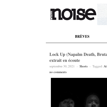
BRÈVES
Lock Up (Napalm Death, Bruta
extrait en écoute
septembre 30, 2021
-
Shorts
-
Tagged:
At
no comments