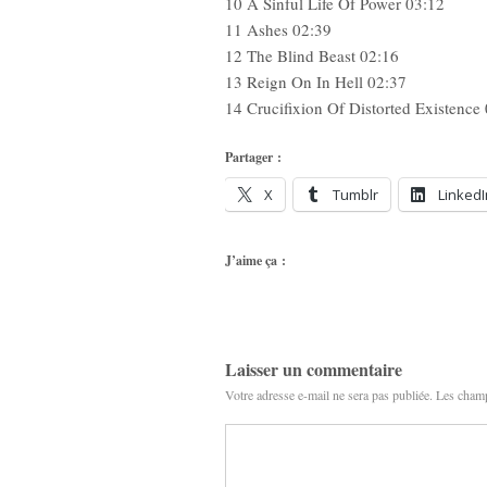
10 A Sinful Life Of Power 03:12
11 Ashes 02:39
12 The Blind Beast 02:16
13 Reign On In Hell 02:37
14 Crucifixion Of Distorted Existence
Partager :
X
Tumblr
LinkedI
J’aime ça :
Laisser un commentaire
Votre adresse e-mail ne sera pas publiée.
Les champ