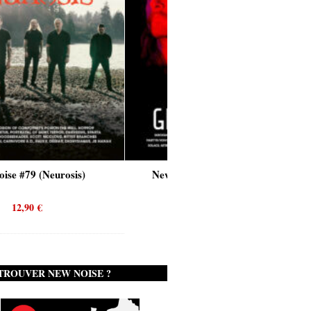
New Noise #80 (Genghis Tron)
12,90
€
TROUVER NEW NOISE ?