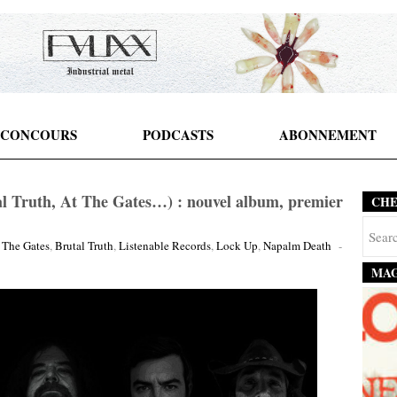
CONCOURS
PODCASTS
ABONNEMENT
l Truth, At The Gates…) : nouvel album, premier
CH
 The Gates
,
Brutal Truth
,
Listenable Records
,
Lock Up
,
Napalm Death
-
MAG