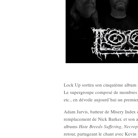
n)
New Noise #80 (Quicksand)
New Nois
Lock Up sortira son cinquième album
12,90
€
Le supergroupe composé de membres e
etc., en dévoile aujourd’hui un premier
Adam Jarvis, batteur de Misery Index et
remplacement de Nick Barker, et son 
albums
Hate Breeds Suffering
,
Necrop
retour, partageant le chant avec Kevin