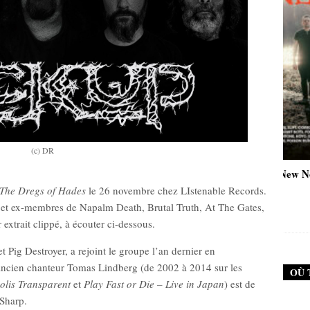
(c) DR
e #79 (Failure)
New Noise #79 (Neurosis)
The Dregs of Hades
le 26 novembre chez LIstenable Records.
12,90
€
12,90
€
t ex-membres de Napalm Death, Brutal Truth, At The Gates,
 extrait clippé, à écouter ci-dessous.
 Pig Destroyer, a rejoint le groupe l’an dernier en
ancien chanteur Tomas Lindberg (de 2002 à 2014 sur les
OÙ 
olis
Transparent
et
Play Fast or Die – Live in Japan
) est de
 Sharp.