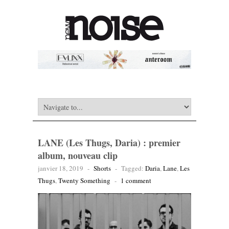
LANE (Les Thugs, Daria) : premier
album, nouveau clip
janvier 18, 2019
-
Shorts
-
Tagged:
Daria
,
Lane
,
Les
Thugs
,
Twenty Something
-
1 comment