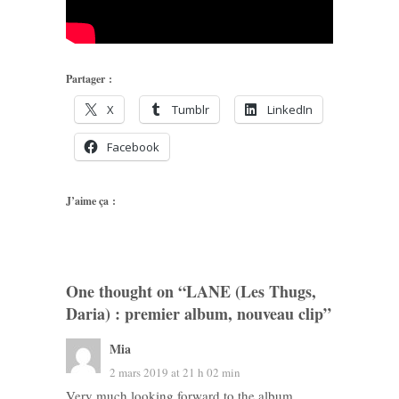
Partager :
X
Tumblr
LinkedIn
Facebook
J’aime ça :
One thought on “
LANE (Les Thugs,
Daria) : premier album, nouveau clip
”
Mia
2 mars 2019 at 21 h 02 min
Very much looking forward to the album