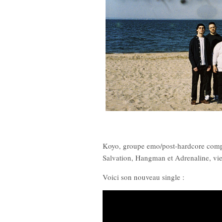
 Tron)
New Noise #80 (Quicksand)
New
Koyo, groupe emo/post-hardcore com
12,90
€
Salvation, Hangman et Adrenaline, vie
Voici son nouveau single :