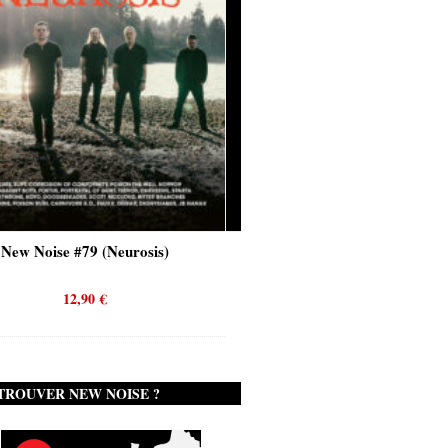
New Noise #80 (Genghis Tron)
12,90
€
TROUVER NEW NOISE ?