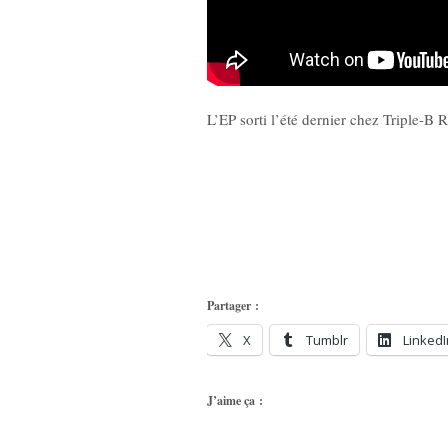
L’EP sorti l’été dernier chez Triple-B 
Partager :
X
Tumblr
LinkedI
J’aime ça :