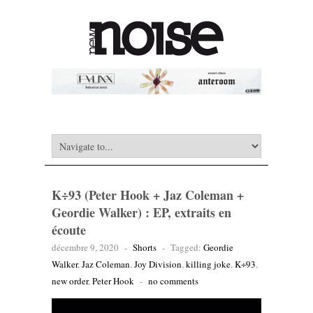
K÷93 (Peter Hook + Jaz Coleman +
Geordie Walker) : EP, extraits en
écoute
décembre 9, 2020
-
Shorts
-
Tagged:
Geordie
Walker
,
Jaz Coleman
,
Joy Division
,
killing joke
,
K÷93
,
new order
,
Peter Hook
-
no comments