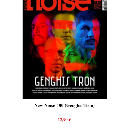
is)
New Noise #80 (Genghis Tron)
New No
12,90
€