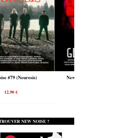
New Noise #80 (Genghis Tron)
12,90
€
TROUVER NEW NOISE ?