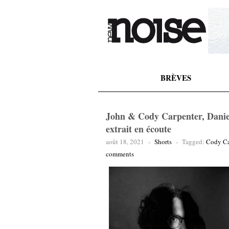
BRÈVES
John & Cody Carpenter, Daniel
extrait en écoute
août 18, 2021
-
Shorts
-
Tagged:
Cody Ca
comments