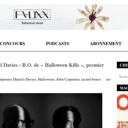
CONCOURS
PODCASTS
ABONNEMENT
 Davies : B.O. de « Halloween Kills », premier
CH
rpenter
,
Daniels Davies
,
Halloween
,
John Carpenter
,
sacred bones
-
no
MAG