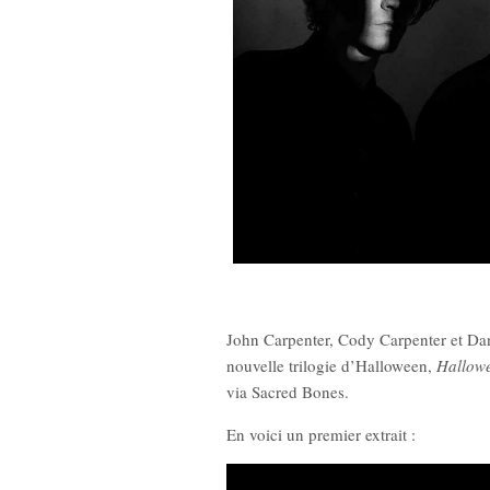
ron)
New Noise #80 (Quicksand)
New No
12,90
€
John Carpenter, Cody Carpenter et Dan
nouvelle trilogie d’Halloween,
Hallowe
via Sacred Bones.
En voici un premier extrait :