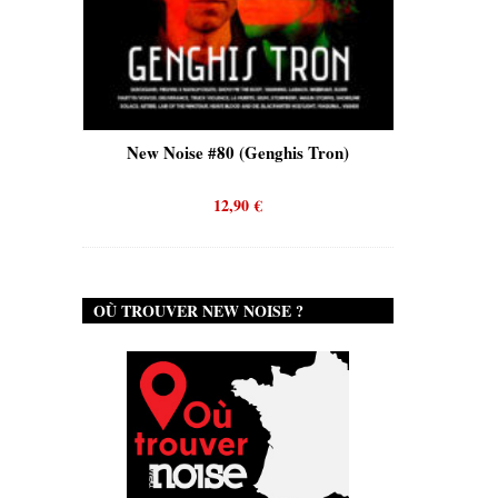
is)
New Noise #80 (Genghis Tron)
New No
12,90
€
OÙ TROUVER NEW NOISE ?