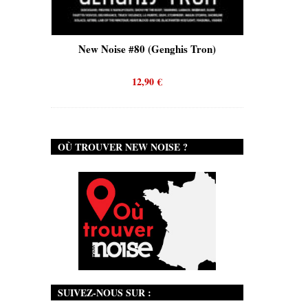
is)
New Noise #80 (Genghis Tron)
New No
12,90
€
OÙ TROUVER NEW NOISE ?
SUIVEZ-NOUS SUR :