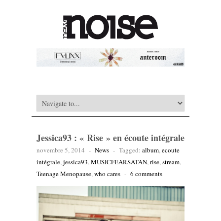
Jessica93 : « Rise » en écoute intégrale
novembre 5, 2014
-
News
-
Tagged:
album
,
ecoute
intégrale
,
jessica93
,
MUSICFEARSATAN
,
rise
,
stream
,
Teenage Menopause
,
who cares
-
6 comments