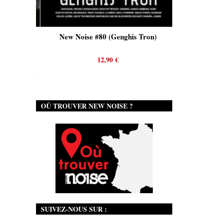
is)
New Noise #80 (Genghis Tron)
12,90
€
OÙ TROUVER NEW NOISE ?
SUIVEZ-NOUS SUR :