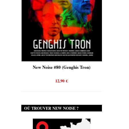
is)
New Noise #80 (Genghis Tron)
New No
12,90
€
OÙ TROUVER NEW NOISE ?