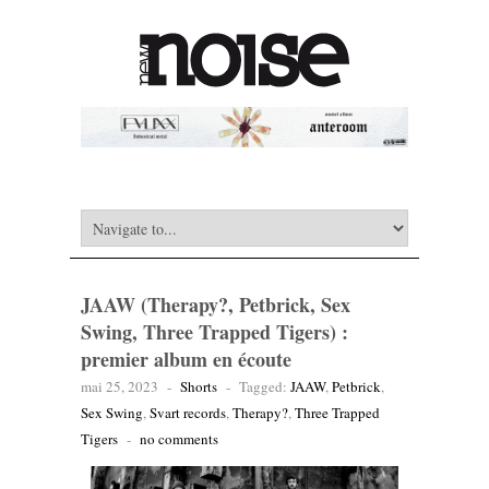
JAAW (Therapy?, Petbrick, Sex
Swing, Three Trapped Tigers) :
premier album en écoute
mai 25, 2023
-
Shorts
-
Tagged:
JAAW
,
Petbrick
,
Sex Swing
,
Svart records
,
Therapy?
,
Three Trapped
Tigers
-
no comments