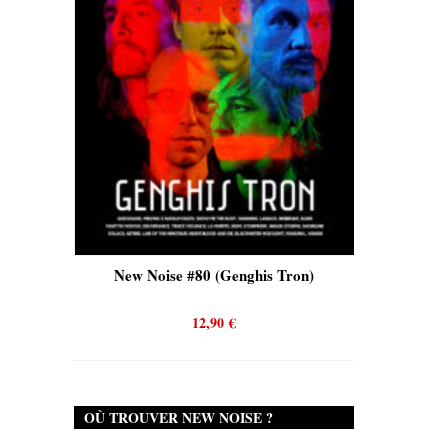
New Noise #80 (Genghis Tron)
New Noise #80 (
12,90
€
12,90
OÙ TROUVER NEW NOISE ?