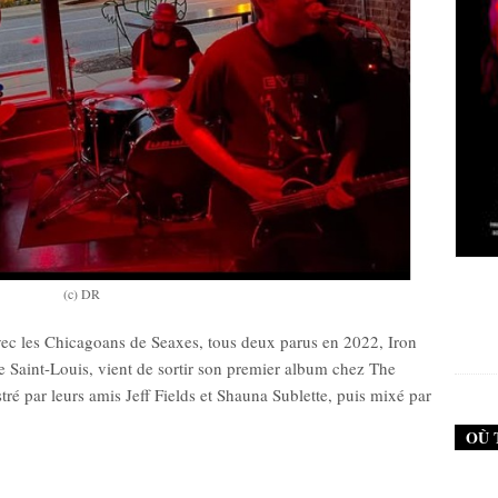
New Noise #79 (Neurosis)
New Noise #80 (Ge
(c) DR
12,90
€
12,90
€
avec les Chicagoans de Seaxes, tous deux parus en 2022, Iron
e Saint-Louis, vient de sortir son premier album chez The
stré par leurs amis Jeff Fields et Shauna Sublette, puis mixé par
OÙ 