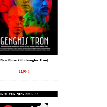
nghis Tron)
New Noise #80 (Quicksand)
12,90
€
TROUVER NEW NOISE ?