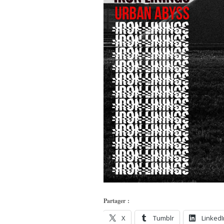
Partager :
X
Tumblr
LinkedI