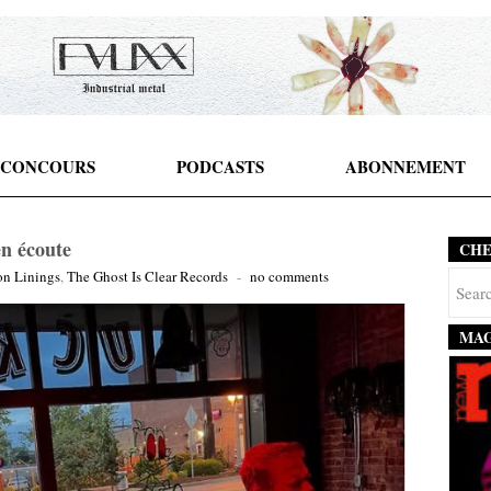
CONCOURS
PODCASTS
ABONNEMENT
en écoute
CH
on Linings
,
The Ghost Is Clear Records
-
no comments
MAG