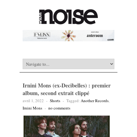
Irnini Mons (ex-Decibelles) : premier
album, second extrait clippé
avril 1, 2022
-
Shorts
-
Tagged:
Another Records
,
Irnini Mons
-
no comments