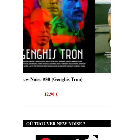
ise #80 (Genghis Tron)
New Noise #80 (Quicksand)
12,90
€
12,90
€
OÙ TROUVER NEW NOISE ?