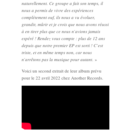
naturellement. Ce groupe a fait son temps, il
nous a permis de vivre des expériences
complètement ouf, ils nous a vu évoluer,
grandir, mûrir et je crois que nous avons réussi
à en tirer plus que ce nous n’avions jamais
espéré ! Rendez vous compte : plus de 12 ans
depuis que notre premier EP est sorti ! C’est
triste, et en même temps non, car nous
n’arrêtons pas la musique pour autant
. »
Voici un second extrait de leur album prévu
pour le 22 avril 2022 chez Another Records.