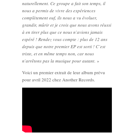
naturellement. Ce groupe a fait son temps, il
nous a permis de vivre des expériences
complètement ouf, ils nous a vu évoluer,
grandir, mûrir et je crois que nous avons réussi
à en tirer plus que ce nous n’avions jamais
espéré ! Rendez vous compte : plus de 12 ans
depuis que notre premier EP est sorti ! C’est
triste, et en même temps non, car nous
n’arrêtons pas la musique pour autant
. »
Voici un premier extrait de leur album prévu
pour avril 2022 chez Another Records.