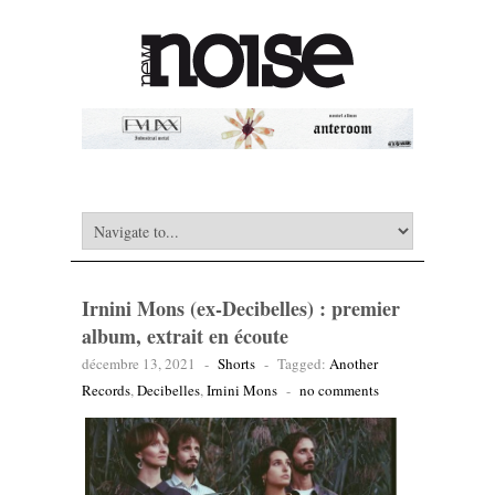
Irnini Mons (ex-Decibelles) : premier
album, extrait en écoute
décembre 13, 2021
-
Shorts
-
Tagged:
Another
Records
,
Decibelles
,
Irnini Mons
-
no comments