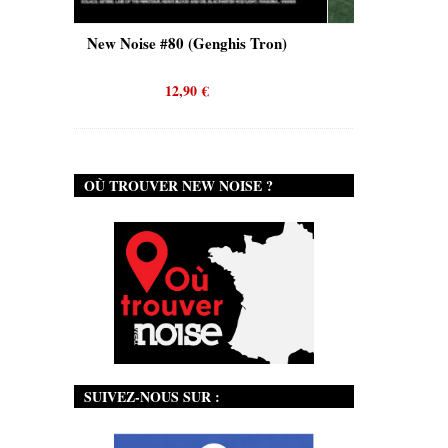
w Noise #80 (Genghis Tron)
New Noise #80 (Quicksand
12,90
€
12,90
€
OÙ TROUVER NEW NOISE ?
SUIVEZ-NOUS SUR :