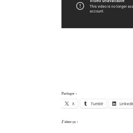
Partager :
X
Tumblr
LinkedI
J’aime ça :