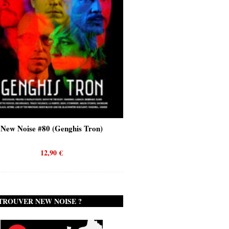
New Noise #80 (Genghis Tron)
New Noise #80 (Quicks
12,90
€
12,90
€
TROUVER NEW NOISE ?