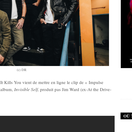
(c) DR
New Noise #79 (Neurosis)
It Kills You vient de mettre en ligne le clip de « Impulse
12,90
€
l album,
Invisible Self,
produit pas Jim Ward (ex-At the Drive-
OÙ 