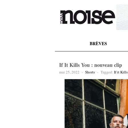
BRÈVES
If It Kills You : nouveau clip
mai 25, 2022
-
Shorts
-
Tagged:
If it Kill