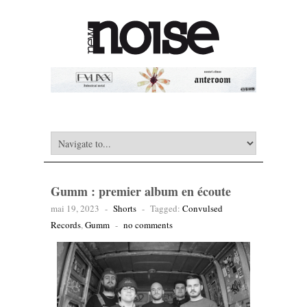
Gumm : premier album en écoute
mai 19, 2023
-
Shorts
-
Tagged:
Convulsed
Records
,
Gumm
-
no comments