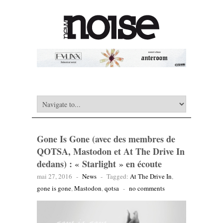
Gone Is Gone (avec des membres de
QOTSA, Mastodon et At The Drive In
dedans) : « Starlight » en écoute
mai 27, 2016
-
News
-
Tagged:
At The Drive In
,
gone is gone
,
Mastodon
,
qotsa
-
no comments