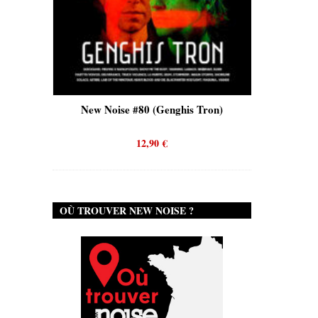
is)
New Noise #80 (Genghis Tron)
New No
12,90
€
OÙ TROUVER NEW NOISE ?