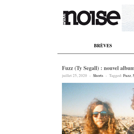
BRÈVES
Fuzz (Ty Segall) : nouvel album
juillet 25, 2020
-
Shorts
-
Tagged:
Fuzz
,