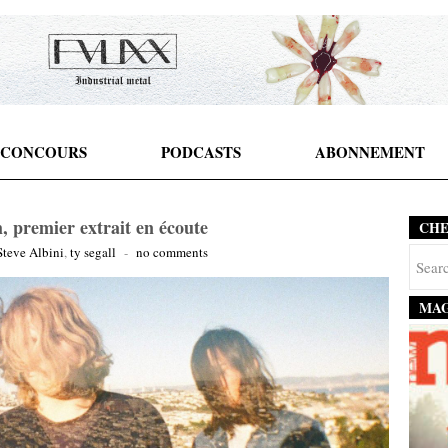
CONCOURS
PODCASTS
ABONNEMENT
, premier extrait en écoute
CH
Steve Albini
,
ty segall
-
no comments
MAG