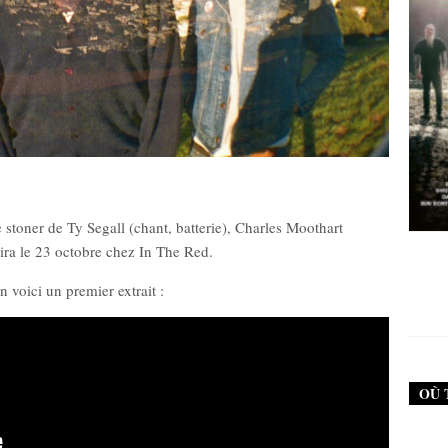
 stoner de Ty Segall (chant, batterie), Charles Moothart
New Noise #79 (Failure)
New Noise #79 (Neurosis)
tira le 23 octobre chez In The Red.
en voici un premier extrait :
12,90
€
12,90
€
OÙ 