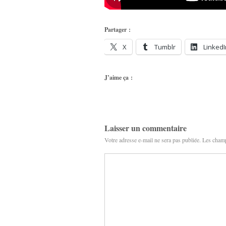
Partager :
X
Tumblr
LinkedI
J’aime ça :
Laisser un commentaire
Votre adresse e-mail ne sera pas publiée.
Les champ