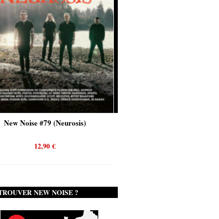
New Noise #80 (Genghis Tron)
12,90
€
TROUVER NEW NOISE ?