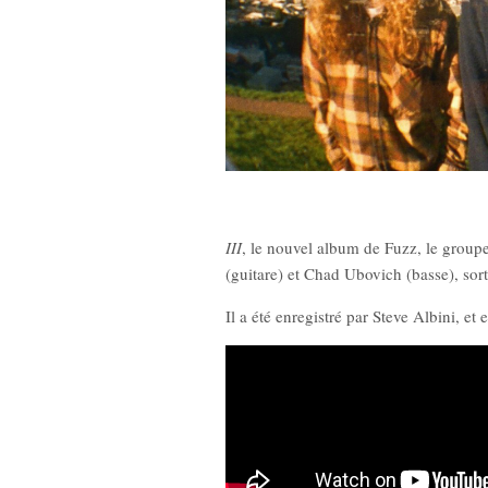
III
, le nouvel album de Fuzz, le groupe
his Tron)
New Noise #80 (Quicksand)
(guitare) et Chad Ubovich (basse), sor
Il a été enregistré par Steve Albini, et 
12,90
€