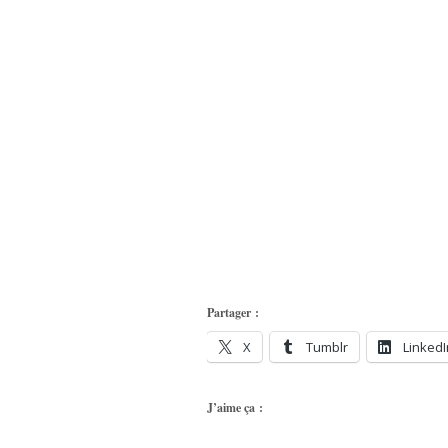
Partager :
X
Tumblr
LinkedI
J’aime ça :