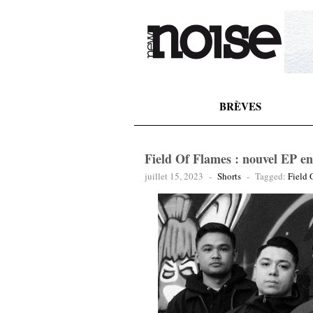
BRÈVES
Field Of Flames : nouvel EP en
juillet 15, 2023
-
Shorts
-
Tagged:
Field 