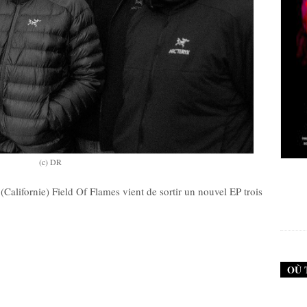
(c) DR
New Noise #79 (Neurosis)
Californie) Field Of Flames vient de sortir un nouvel EP trois
12,90
€
OÙ 