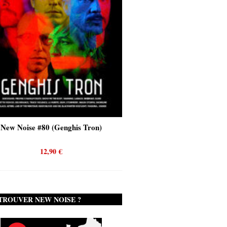
New Noise #80 (Genghis Tron)
New Noise #80 (Quicks
12,90
€
12,90
€
TROUVER NEW NOISE ?