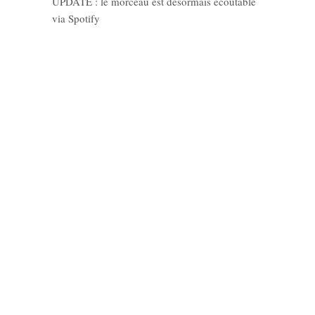
UPDATE : le morceau est désormais écoutable
via Spotify