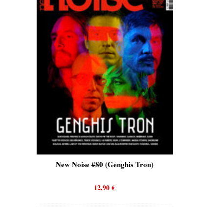
New Noise #80 (Genghis Tron)
New Noise #80 (Q
12,90
€
12,90
€