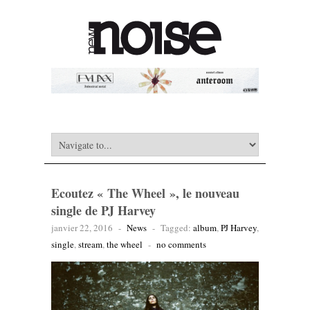
Ecoutez « The Wheel », le nouveau
single de PJ Harvey
janvier 22, 2016
-
News
-
Tagged:
album
,
PJ Harvey
,
single
,
stream
,
the wheel
-
no comments