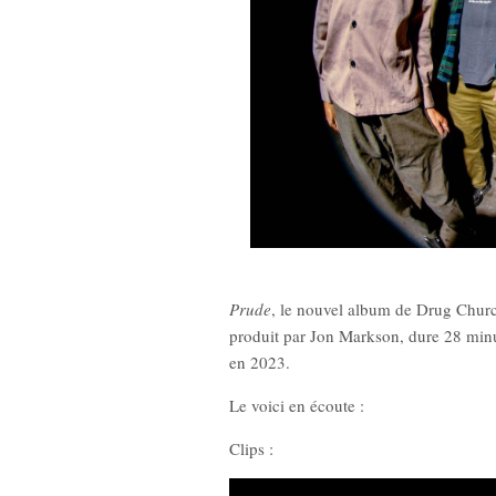
New Noise #80 (Quicksand)
New Noise #79
Prude
, le nouvel album de Drug Church,
12,90
€
12,9
produit par Jon Markson, dure 28 minu
en 2023.
Le voici en écoute :
Clips :