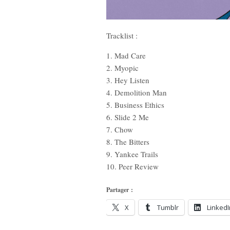
Tracklist :
1. Mad Care
2. Myopic
3. Hey Listen
4. Demolition Man
5. Business Ethics
6. Slide 2 Me
7. Chow
8. The Bitters
9. Yankee Trails
10. Peer Review
Partager :
X
Tumblr
LinkedI