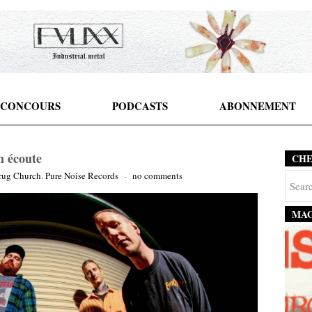
CONCOURS
PODCASTS
ABONNEMENT
n écoute
CH
rug Church
,
Pure Noise Records
-
no comments
MAG