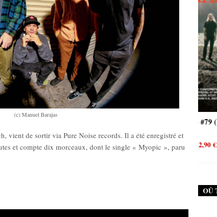
(c) Manuel Barajas
 (Failure)
New Noise #79 (Neurosis)
 vient de sortir via Pure Noise records. Il a été enregistré et
0
€
12,90
€
tes et compte dix morceaux, dont le single « Myopic », paru
OÙ 