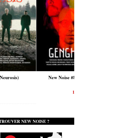
New Noise #80 (Genghis Tron)
12,90
€
TROUVER NEW NOISE ?