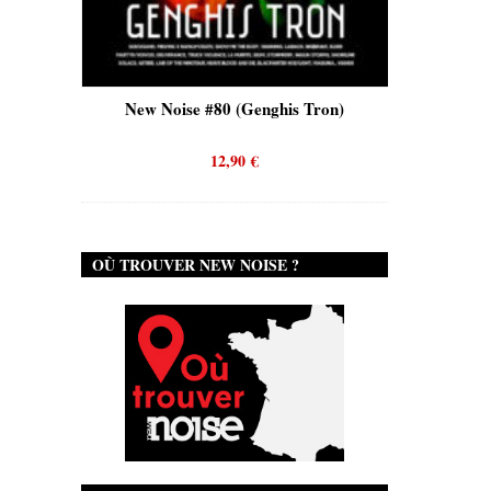
is)
New Noise #80 (Genghis Tron)
New No
12,90
€
OÙ TROUVER NEW NOISE ?