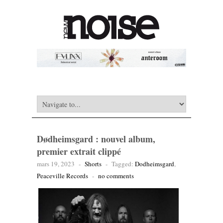
Dødheimsgard : nouvel album,
premier extrait clippé
mars 19, 2023
-
Shorts
-
Tagged:
Dodheimsgard
,
Peaceville Records
-
no comments