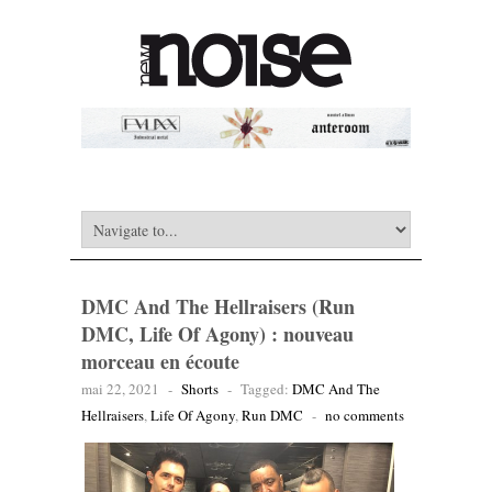
DMC And The Hellraisers (Run
DMC, Life Of Agony) : nouveau
morceau en écoute
mai 22, 2021
-
Shorts
-
Tagged:
DMC And The
Hellraisers
,
Life Of Agony
,
Run DMC
-
no comments