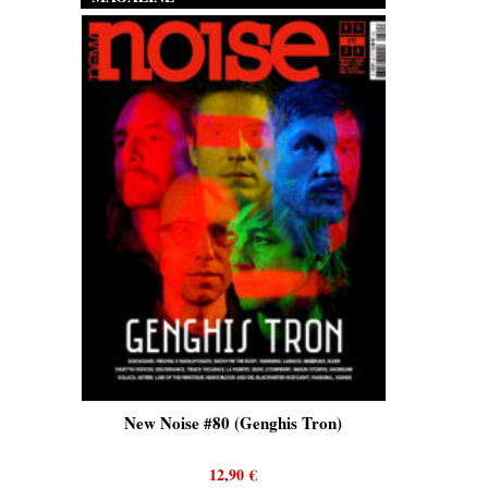
New Noise #80 (Genghis Tron)
New Noise #80 (Q
12,90
€
12,90
€