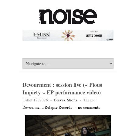
Devourment : session live (« Pious
Impiety » EP performance video)
juillet 12, 2026
-
Brèves
,
Shorts
-
Tagged:
Devourment
,
Relapse Records
-
no comments