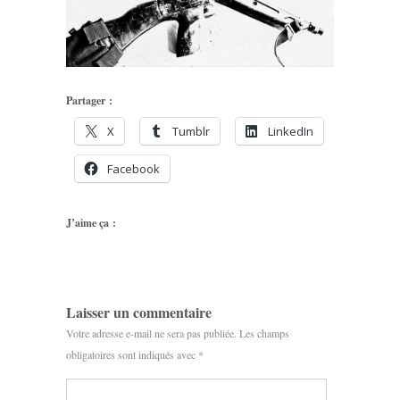
Partager :
X
Tumblr
LinkedIn
Facebook
J’aime ça :
Laisser un commentaire
Votre adresse e-mail ne sera pas publiée.
Les champs
obligatoires sont indiqués avec
*