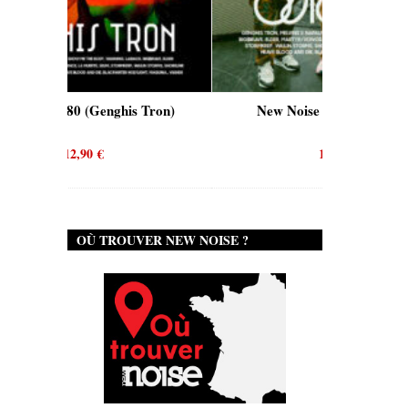
 Tron)
New Noise #80 (Quicksand)
New 
12,90
€
OÙ TROUVER NEW NOISE ?