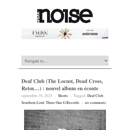
Deaf Club (The Locust, Dead Cross,
Retox…) : nouvel album en écoute
septembre 18, 2025
-
Shorts
-
Tagged:
Deaf Club
,
Southern Lord
,
Three One G Records
-
no comments