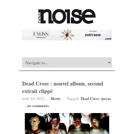
Dead Cross : nouvel album, second
extrait clippé
août 24, 2022
-
Shorts
-
Tagged:
Dead Cross
,
ipecac
-
no comments