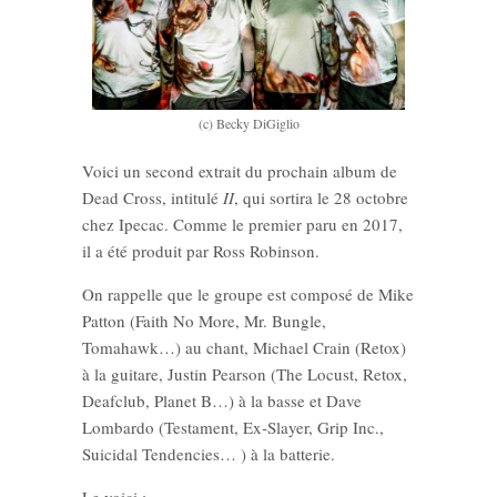
(c) Becky DiGiglio
Voici un second extrait du prochain album de
Dead Cross, intitulé
II
, qui sortira le 28 octobre
chez Ipecac. Comme le premier paru en 2017,
il a été produit par Ross Robinson.
On rappelle que le groupe est composé de
Mike
Patton (Faith No More, Mr. Bungle,
Tomahawk…) au chant, Michael Crain (Retox)
à la guitare, Justin Pearson (The Locust, Retox,
Deafclub, Planet B…) à la basse et Dave
Lombardo (Testament, Ex-Slayer, Grip Inc.,
Suicidal Tendencies… ) à la batterie.