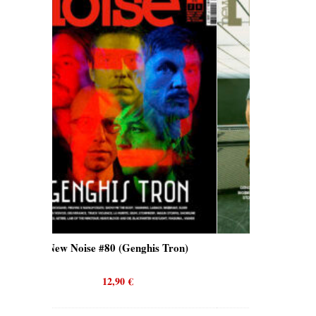
#80 (Genghis Tron)
New Noise #80 (Quicksand)
12,90
€
12,90
€