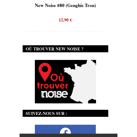
is)
New Noise #80 (Genghis Tron)
New No
12,90
€
OÙ TROUVER NEW NOISE ?
SUIVEZ-NOUS SUR :