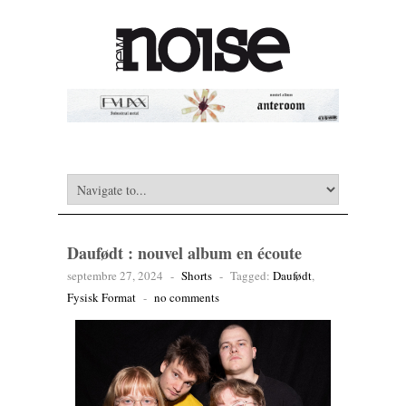
Daufødt : nouvel album en écoute
septembre 27, 2024
-
Shorts
-
Tagged:
Daufødt
,
Fysisk Format
-
no comments