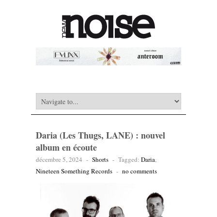
Daria (Les Thugs, LANE) : nouvel
album en écoute
décembre 5, 2024
-
Shorts
-
Tagged:
Daria
,
Nineteen Something Records
-
no comments