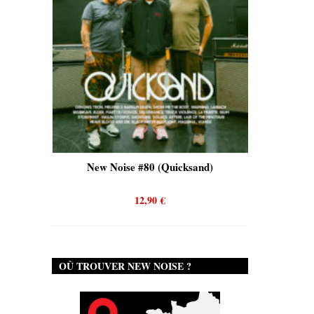
Tron)
New Noise #80 (Quicksand)
New 
12,90
€
OÙ TROUVER NEW NOISE ?