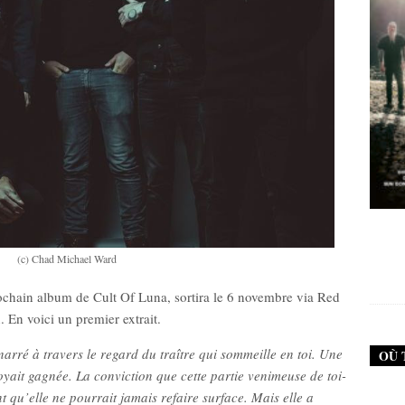
New Noise #79 (Failure)
New Noise #79 (Neurosis)
(c) Chad Michael Ward
12,90
€
12,90
€
rochain album de Cult Of Luna, sortira le 6 novembre via Red
 En voici un premier extrait.
ré à travers le regard du traître qui sommeille en toi. Une
OÙ 
oyait gagnée. La conviction que cette partie venimeuse de toi-
 qu’elle ne pourrait jamais refaire surface. Mais elle a