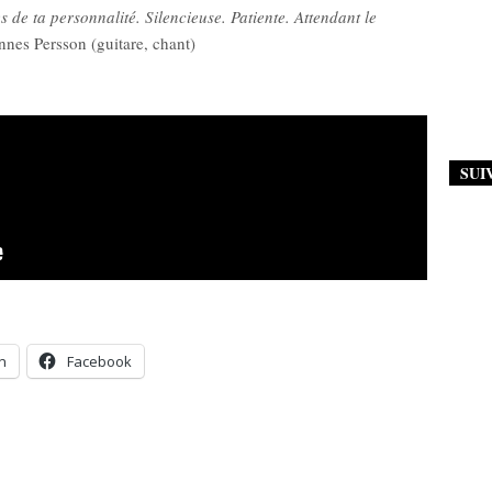
s de ta personnalité. Silencieuse. Patiente. Attendant le
nnes Persson (guitare, chant)
SUI
n
Facebook