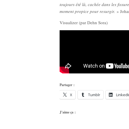
toujours été là, cachée dans les fissure
moment propice pour resurgir.
» Joha
Visualizer (par Dehn Sora)
Partager :
X
Tumblr
LinkedI
J’aime ça :