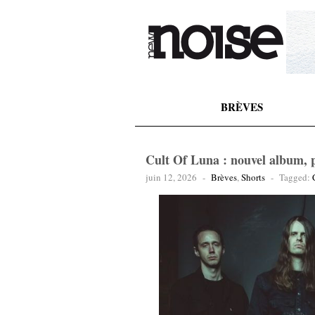
BRÈVES
Cult Of Luna : nouvel album, p
juin 12, 2026
-
Brèves
,
Shorts
-
Tagged: