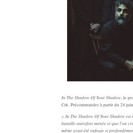
ghis Tron)
New Noise #80 (Quicksand)
12,90
€
In The Shadow Of Your Shadow
, le p
Crk. Précommandes à partir du 24 juin.
«
In The Shadow Of Your Shadow est nar
bataille autrefois menée et que l’on cr
même avait été enfouie si profondément