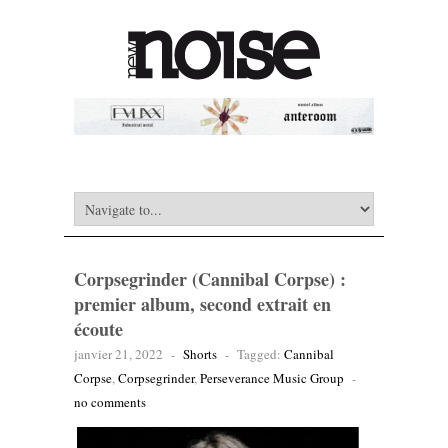
Corpsegrinder (Cannibal Corpse) :
premier album, second extrait en
écoute
janvier 21, 2022
-
Shorts
-
Tagged:
Cannibal
Corpse
,
Corpsegrinder
,
Perseverance Music Group
-
no comments