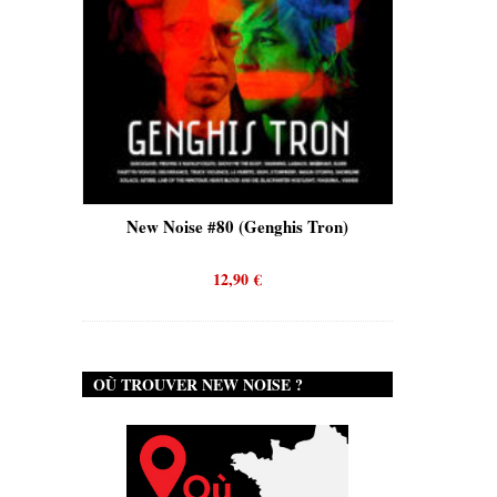
is)
New Noise #80 (Genghis Tron)
New No
12,90
€
OÙ TROUVER NEW NOISE ?