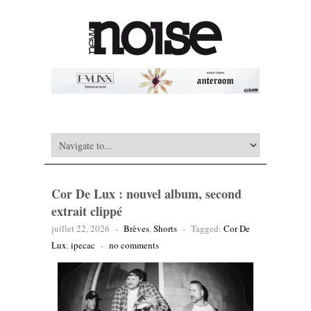
Cor De Lux : nouvel album, second
extrait clippé
juillet 22, 2026
-
Brèves
,
Shorts
-
Tagged:
Cor De
Lux
,
ipecac
-
no comments