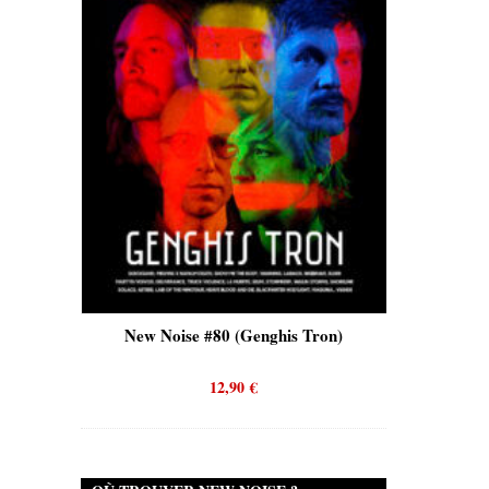
)
New Noise #80 (Genghis Tron)
New Nois
12,90
€