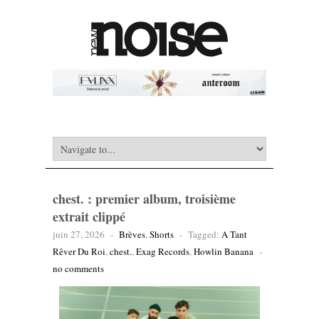
chest. : premier album, troisième
extrait clippé
juin 27, 2026
-
Brèves
,
Shorts
-
Tagged:
A Tant
Rêver Du Roi
,
chest.
,
Exag Records
,
Howlin Banana
-
no comments