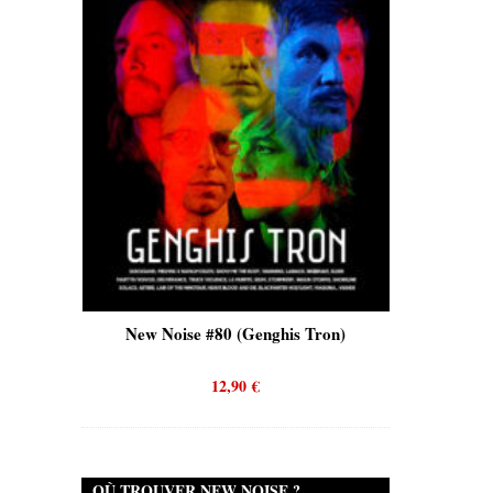
New Noise #80 (Genghis Tron)
New Noise #80 (Q
12,90
€
12,90
€
OÙ TROUVER NEW NOISE ?