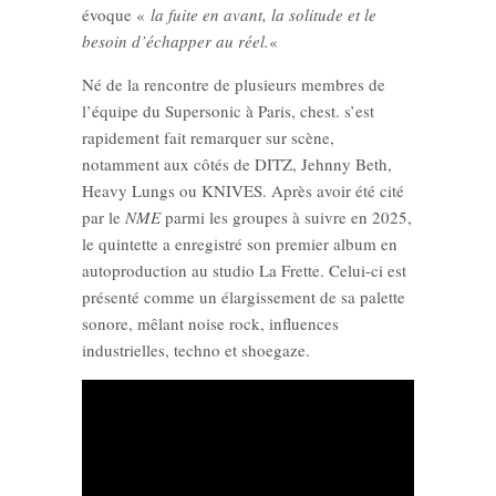
évoque «
la fuite en avant, la solitude et le
besoin d’échapper au réel.
«
Né de la rencontre de plusieurs membres de
l’équipe du Supersonic à Paris, chest. s’est
rapidement fait remarquer sur scène,
notamment aux côtés de DITZ, Jehnny Beth,
Heavy Lungs ou KNIVES. Après avoir été cité
par le
NME
parmi les groupes à suivre en 2025,
le quintette a enregistré son premier album en
autoproduction au studio La Frette. Celui-ci est
présenté comme un élargissement de sa palette
sonore, mêlant noise rock, influences
industrielles, techno et shoegaze.