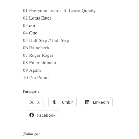
01 Everyone Learns To Leave Quietly
02
Lotus Eater
03
cor
04
Otto
05 Half Step // Full Step
06 Raincheck
07 Roger Roger
08 Entertainment
09 Again
10 I’m Proud
Partager :
X
Tumblr
LinkedIn
Facebook
J’aime ça :