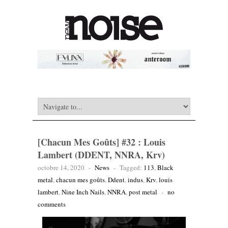
[Chacun Mes Goûts] #32 : Louis
Lambert (DDENT, NNRA, Krv)
octobre 14, 2020
-
News
-
Tagged:
113
,
Black
metal
,
chacun mes goûts
,
Ddent
,
indus
,
Krv
,
louis
lambert
,
Nine Inch Nails
,
NNRA
,
post metal
-
no
comments