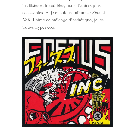
bruitistes et inaudibles, mais d’autres plus
accessibles. Et je cite deux albums :
Sink
et
Nail
. J’aime ce mélange d’esthétique, je les
trouve hyper cool.