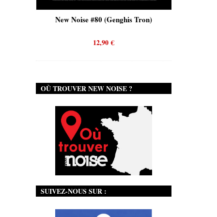
is)
New Noise #80 (Genghis Tron)
New No
12,90
€
OÙ TROUVER NEW NOISE ?
SUIVEZ-NOUS SUR :