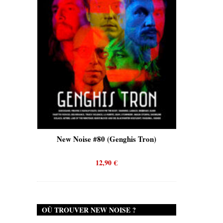
)
New Noise #80 (Genghis Tron)
New Nois
12,90
€
OÙ TROUVER NEW NOISE ?