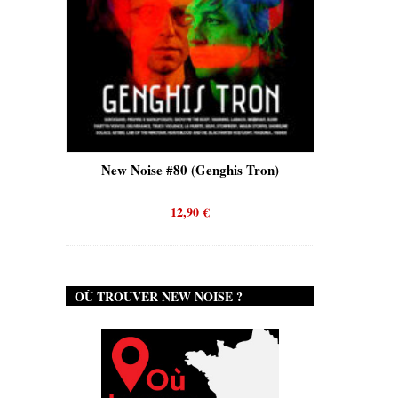
is)
New Noise #80 (Genghis Tron)
New No
12,90
€
OÙ TROUVER NEW NOISE ?