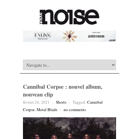
Cannibal Corpse : nouvel album,
nouveau clip
février 24, 2021
-
Shorts
-
Tagged:
Cannibal
Corpse
,
Metal Blade
-
no comments