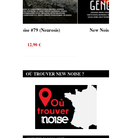
 #79 (Neurosis)
New Noise #80 (Genghis Tron)
12,90
€
12,90
€
OÙ TROUVER NEW NOISE ?