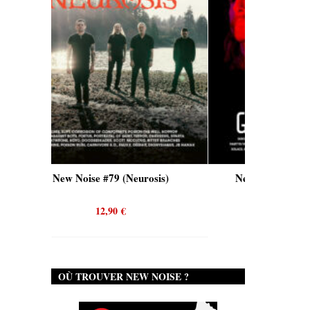
New Noise #79 (Neurosis)
New Noise #80 (Genghis T
12,90
€
12,90
€
OÙ TROUVER NEW NOISE ?