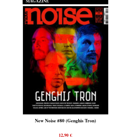
MAGAZINE
New Noise #80 (Genghis Tron)
New Noise #80 (Qui
12,90
€
12,90
€