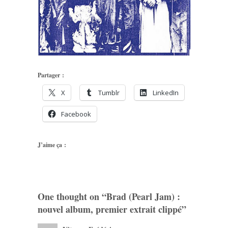
Partager :
X
Tumblr
LinkedIn
Facebook
J’aime ça :
One thought on “
Brad (Pearl Jam) :
nouvel album, premier extrait clippé
”