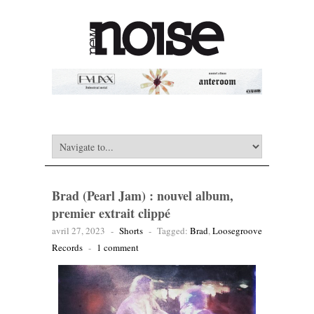
Brad (Pearl Jam) : nouvel album,
premier extrait clippé
avril 27, 2023
-
Shorts
-
Tagged:
Brad
,
Loosegroove
Records
-
1 comment